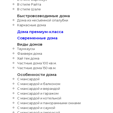
В стиле Райта
В стиле Шале
Быстровозводимые дома
Дома из несъёмной опалубки
Каркасные дома
Дома премиум-класса
Современные дома
Виды домов
Таунхаусы
Фахверк дома
Хай тек дома
Частные дома 100 кв.м.
Частные дома 150 кв.м.
Особенности дома
С мансардой
С мансардой и балконом
С мансардой и верандой
С мансардой и гаражом
С мансардой и котельной
С мансардой и панорамными окнами
С мансардой и сауной
С мансардой и террасой