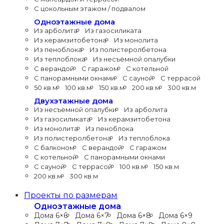
С цокольным этажом / подвалом
Одноэтажные дома
Из арболита
Из газосиликата
Из керамзитобетона
Из монолита
Из пеноблока
Из полистеролбетона
Из теплоблока
Из несъёмной опалубки
С верандой
С гаражом
С котельной
С панорамными окнами
С сауной
С террасой
50 кв.м
100 кв.м
150 кв.м
200 кв.м
300 кв.м
Двухэтажные дома
Из несъёмной опалубки
Из арболита
Из газосиликата
Из керамзитобетона
Из монолита
Из пеноблока
Из полистеролбетона
Из теплоблока
С балконом
С верандой
С гаражом
С котельной
С панорамными окнами
С сауной
С террасой
100 кв.м
150 кв.м
200 кв.м
300 кв.м
Проекты по размерам
Одноэтажные дома
Дома 6×6
Дома 6×7
Дома 6×8
Дома 6×9