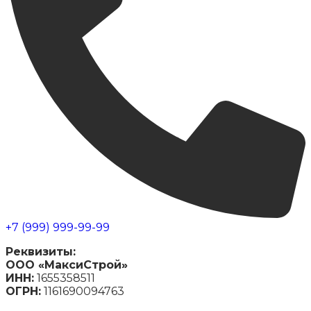
+7 (999) 999-99-99
Реквизиты:
ООО «МаксиСтрой»
ИНН:
1655358511
ОГРН:
1161690094763